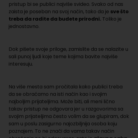
pristup bi se publici najviše svideo. Svako od nas
zaista je poseban na svoj način, tako da je
sve što
treba da radite da budete prirodni.
Toliko je
jednostavno.
Dok pišete svoje priloge, zamislite da se nalazite u
sali punoj ljudi koje teme kojima bavite najviše
interesuju.
Na više mesta sam pročitala kako publici treba
da se obraćamo na isti način kao i svojim
najboljim prijateljima. Može biti, ali meni lično
takav pristup ne odgovara jer u razgovorima sa
svojim prijateljima često volim da se glupiram, dok
sam u poslu zasigurno najozbiljnija osoba koju
poznajem. To ne znači da vama takav način