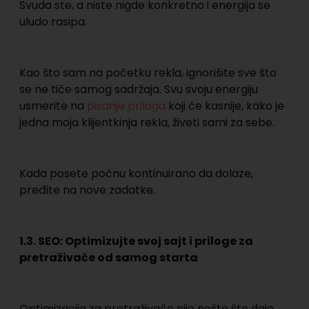
Svuda ste, a niste nigde konkretno i energija se
uludo rasipa.
Kao što sam na početku rekla, ignorišite sve što
se ne tiče samog sadržaja. Svu svoju energiju
usmerite na
pisanje priloga
koji će kasnije, kako je
jedna moja klijentkinja rekla, živeti sami za sebe.
Kada posete počnu kontinuirano da dolaze,
pređite na nove zadatke.
1.3. SEO: Optimizujte svoj sajt i priloge za
pretraživače od samog starta
Optimizacija za pretraživače nije nešto što daje