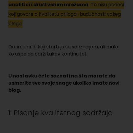
analitici i društvenim mrežama.
To nisu podaci
koji govore o kvalitetu priloga i budućnosti vašeg
bloga.
Da, ima onih koji startuju sa senzacijom, ali malo
ko uspe da održi takav kontinuitet.
U nastavku ćete saznati na šta morate da
usmerite sve svoje snage ukoliko imate novi
blog.
1. Pisanje kvalitetnog sadržaja