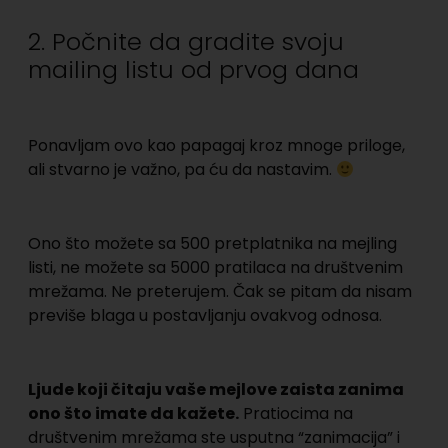
2. Počnite da gradite svoju
mailing listu od prvog dana
Ponavljam ovo kao papagaj kroz mnoge priloge,
ali stvarno je važno, pa ću da nastavim.
Ono što možete sa 500 pretplatnika na mejling
listi, ne možete sa 5000 pratilaca na društvenim
mrežama. Ne preterujem. Čak se pitam da nisam
previše blaga u postavljanju ovakvog odnosa.
Ljude koji čitaju vaše mejlove zaista zanima
ono što imate da kažete.
Pratiocima na
društvenim mrežama ste usputna “zanimacija” i