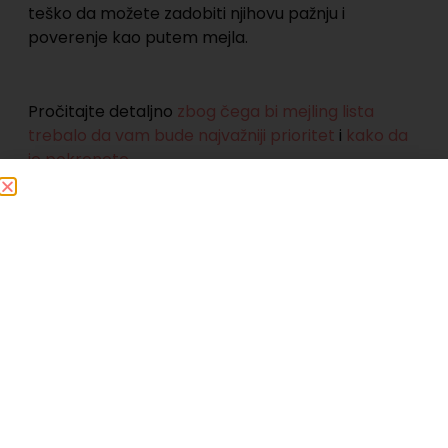
teško da možete zadobiti njihovu pažnju i
poverenje kao putem mejla.
Pročitajte detaljno
zbog čega bi mejling lista
trebalo da vam bude najvažniji prioritet
i
kako da
je pokrenete
.
3. Konstantno se edukujte
Ovo je ujedno i odgovor na često pitanje –
Kako
do novih ideja za priloge?
Ne možete da podelite znanje koje nemate, ne
možete da postanete autoritet u svojoj oblasti