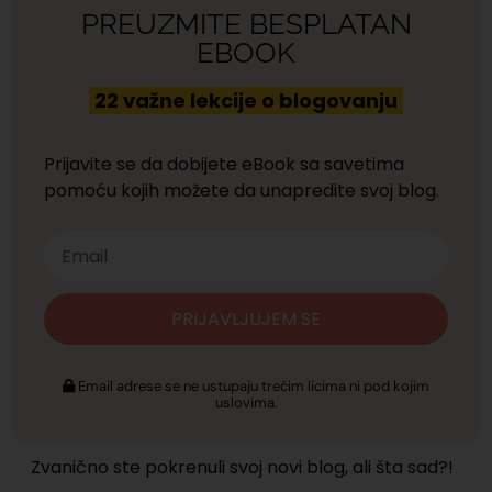
PREUZMITE BESPLATAN
EBOOK
22 važne lekcije o blogovanju
Prijavite se da dobijete eBook sa savetima
pomoću kojih možete da unapredite svoj blog.
PRIJAVLJUJEM SE
Email adrese se ne ustupaju trećim licima ni pod kojim
uslovima.
Zvanično ste pokrenuli svoj novi blog, ali šta sad?!