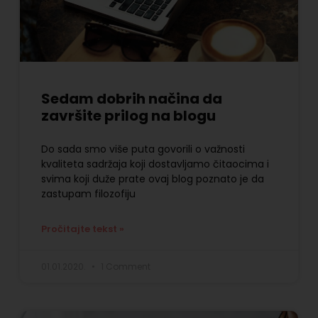
Sedam dobrih načina da
završite prilog na blogu
Do sada smo više puta govorili o važnosti
kvaliteta sadržaja koji dostavljamo čitaocima i
svima koji duže prate ovaj blog poznato je da
zastupam filozofiju
Pročitajte tekst »
01.01.2020.
1 Comment