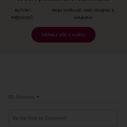
AUTOR I
Maja Vučković, web dizajner &
PREDAVAČ:
edukator
SAZNAJ VIŠE O KURSU
Subscribe