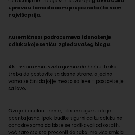
obraćanja ne bi odgovarao, zato je
glavna caka
upravo u tome da sami prepoznate šta vam
najviše prija.
Autentičnost podrazumeva i donošenje
odluka koje se tiču izgleda vašeg bloga.
Ako svi na ovom svetu govore da bočnu traku
treba da postavite sa desne strane, a jedino
vama se čini da joj je mesto sa leve – postavite je
sa leve.
Ovo je banalan primer, ali sam sigurna da je
poenta jasna. Ipak, budite sigurni da tu odluku ne
donosite samo da biste se razlikovali od ostalih,
već zato što ste procenili da tako ima više smisla.