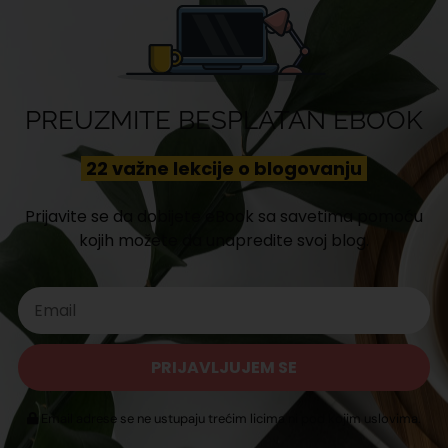
PREUZMITE BESPLATAN EBOOK
22 važne lekcije o blogovanju
Prijavite se da dobijete eBook sa savetima pomoću
kojih možete da unapredite svoj blog.
PRIJAVLJUJEM SE
Email adrese se ne ustupaju trećim licima ni pod kojim uslovima.