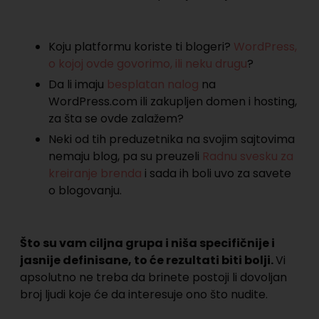
Koju platformu koriste ti blogeri?
WordPress,
o kojoj ovde govorimo, ili neku drugu
?
Da li imaju
besplatan nalog
na
WordPress.com ili zakupljen domen i hosting,
za šta se ovde zalažem?
Neki od tih preduzetnika na svojim sajtovima
nemaju blog, pa su preuzeli
Radnu svesku za
kreiranje brenda
i sada ih boli uvo za savete
o blogovanju.
Što su vam ciljna grupa i niša specifičnije i
jasnije definisane, to će rezultati biti bolji.
Vi
apsolutno ne treba da brinete postoji li dovoljan
broj ljudi koje će da interesuje ono što nudite.