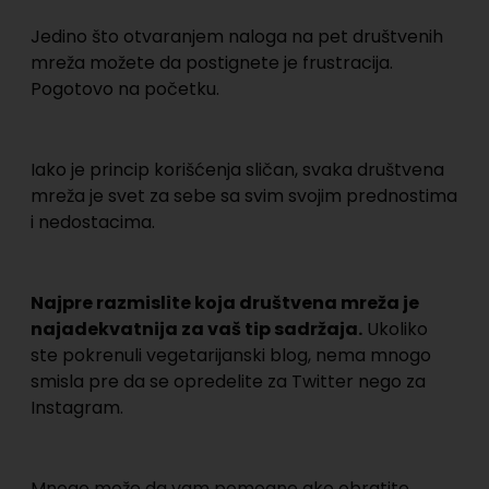
Jedino što otvaranjem naloga na pet društvenih
mreža možete da postignete je frustracija.
Pogotovo na početku.
Iako je princip korišćenja sličan, svaka društvena
mreža je svet za sebe sa svim svojim prednostima
i nedostacima.
Najpre razmislite koja društvena mreža je
najadekvatnija za vaš tip sadržaja.
Ukoliko
ste pokrenuli vegetarijanski blog, nema mnogo
smisla pre da se opredelite za Twitter nego za
Instagram.
Mnogo može da vam pomogne ako obratite