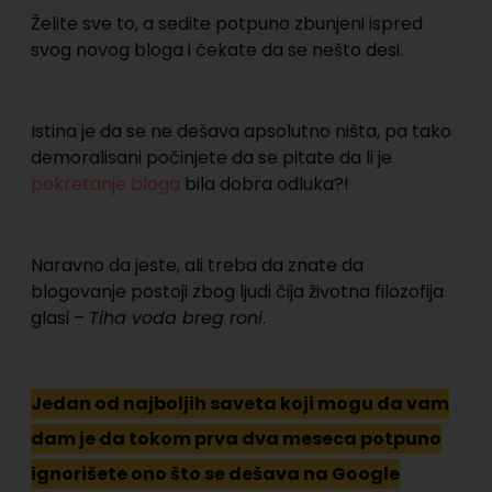
Želite sve to, a sedite potpuno zbunjeni ispred
svog novog bloga i čekate da se nešto desi.
Istina je da se ne dešava apsolutno ništa, pa tako
demoralisani počinjete da se pitate da li je
pokretanje bloga
bila dobra odluka?!
Naravno da jeste, ali treba da znate da
blogovanje postoji zbog ljudi čija životna filozofija
glasi –
Tiha voda breg roni
.
Jedan od najboljih saveta koji mogu da vam
dam je da tokom prva dva meseca potpuno
ignorišete ono što se dešava na Google