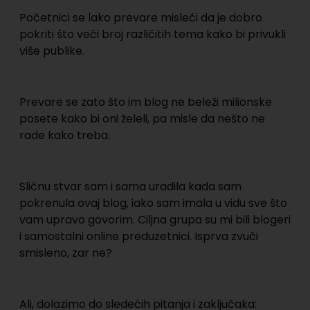
Početnici se lako prevare misleći da je dobro
pokriti što veći broj različitih tema kako bi privukli
više publike.
Prevare se zato što im blog ne beleži milionske
posete kako bi oni želeli, pa misle da nešto ne
rade kako treba.
Sličnu stvar sam i sama uradila kada sam
pokrenula ovaj blog, iako sam imala u vidu sve što
vam upravo govorim. Ciljna grupa su mi bili blogeri
i samostalni online preduzetnici. Isprva zvuči
smisleno, zar ne?
Ali, dolazimo do sledećih pitanja i zaključaka: