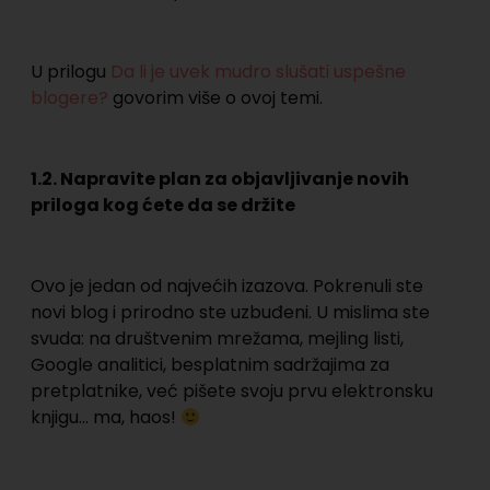
U prilogu
Da li je uvek mudro slušati uspešne
blogere?
govorim više o ovoj temi.
1.2. Napravite plan za objavljivanje novih
priloga kog ćete da se držite
Ovo je jedan od najvećih izazova. Pokrenuli ste
novi blog i prirodno ste uzbuđeni. U mislima ste
svuda: na društvenim mrežama, mejling listi,
Google analitici, besplatnim sadržajima za
pretplatnike, već pišete svoju prvu elektronsku
knjigu… ma, haos!