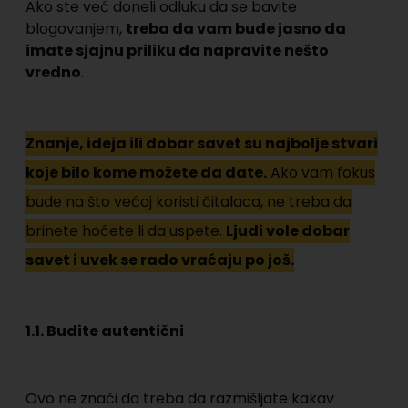
Ako ste već doneli odluku da se bavite
blogovanjem,
treba da vam bude jasno da
imate sjajnu priliku da napravite nešto
vredno
.
Znanje, ideja ili dobar savet su najbolje stvari
koje bilo kome možete da date.
Ako vam fokus
bude na što većoj koristi čitalaca, ne treba da
brinete hoćete li da uspete.
Ljudi vole dobar
savet i uvek se rado vraćaju po još.
1.1. Budite autentični
Ovo ne znači da treba da razmišljate kakav