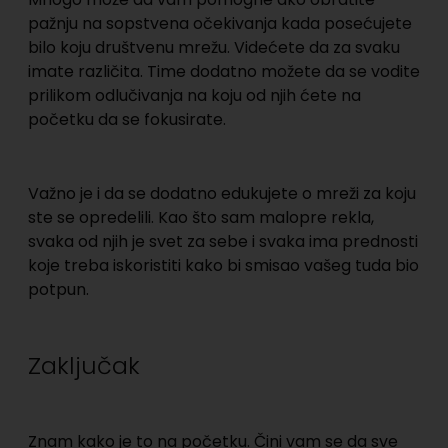
pažnju na sopstvena očekivanja kada posećujete
bilo koju društvenu mrežu. Videćete da za svaku
imate različita. Time dodatno možete da se vodite
prilikom odlučivanja na koju od njih ćete na
početku da se fokusirate.
Važno je i da se dodatno edukujete o mreži za koju
ste se opredelili. Kao što sam malopre rekla,
svaka od njih je svet za sebe i svaka ima prednosti
koje treba iskoristiti kako bi smisao vašeg tuda bio
potpun.
Zaključak
Znam kako je to na početku. Čini vam se da sve