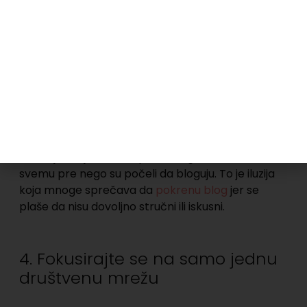
ukoliko se u njoj i sami ne razvijate.
Čitajte, istražujte, osluškujte šta je to što
vašu publiku najviše zanima i potrudite se da
umesto njih dođete do odgovora na sva
pitanja.
Velika je iluzija da su uspešni blogeri znali sve o
svemu pre nego su počeli da bloguju. To je iluzija
koja mnoge sprečava da
pokrenu blog
jer se
plaše da nisu dovoljno stručni ili iskusni.
4. Fokusirajte se na samo jednu
društvenu mrežu