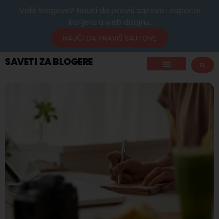
Voliš blogove? Nauči da praviš sajtove i započni
karijeru u web dizajnu.
NAUČI DA PRAVIŠ SAJTOVE
SAVETI ZA BLOGERE