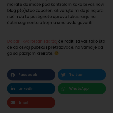
morate da imate pod kontrolom kako bi vaš novi
blog p(o)stao zapažen, ali verujte mi da je najbrži
način da to postignete upravo fokusiranje na
četiri segmenta o kojima smo ovde govorili.
Dobar i kvalitetan sadržaj
će raditi za vas tako što
će da osvoji publiku i pretraživače, na vama je da
ga sa pažnjom kreirate.
Facebook
Twitter
LinkedIn
WhatsApp
Email