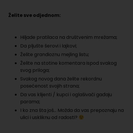
Želite sve odjednom:
Hiljade pratilaca na društvenim mrežama;
Da pljušte šerovi i lajkovi;
Želite grandioznu mejling listu;
Želite na stotine komentara ispod svakog
svog priloga;
Svakog novog dana želite rekordnu
posećenost svojih strana;
Da vas klijenti / kupci i oglašivači gađaju
parama;
I ko zna šta još… Možda da vas prepoznaju na
ulici i uskliknu od radosti?