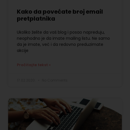
Kako da povećate broj email
pretplatnika
Ukoliko želite da vaš blog i posao napreduju,
neophodno je da imate mailing listu. Ne samo
da je imate, već i da redovno preduzimate
akcije
Pročitajte tekst »
17.02.2020.
No Comments