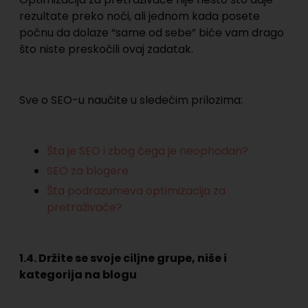
rezultate preko noći, ali jednom kada posete
počnu da dolaze “same od sebe” biće vam drago
što niste preskočili ovaj zadatak.
Sve o SEO-u naučite u sledećim prilozima:
Šta je SEO i zbog čega je neophodan?
SEO za blogere
Šta podrazumeva optimizacija za
pretraživače?
1.4. Držite se svoje ciljne grupe, niše i
kategorija na blogu