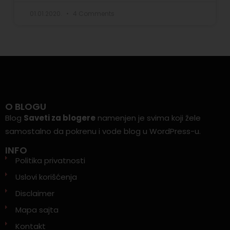
01.01.2020.
4 Comments
O BLOGU
Blog
Saveti za blogere
namenjen je svima koji žele
samostalno da pokrenu i vode blog u WordPress-u.
INFO
Politika privatnosti
Uslovi korišćenja
Disclaimer
Mapa sajta
Kontakt