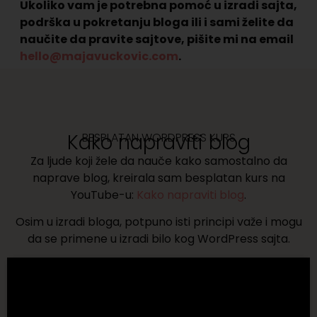
Ukoliko vam je potrebna pomoć u izradi sajta,
podrška u pokretanju bloga ili i sami želite da
naučite da pravite sajtove, pišite mi na email
hello@majavuckovic.com
.
Kako napraviti blog
BESPLATAN WORDPRESS KURS
Za ljude koji žele da nauče kako samostalno da
naprave blog, kreirala sam besplatan kurs na
YouTube-u:
Kako napraviti blog
.
Osim u izradi bloga, potpuno isti principi važe i mogu
da se primene u izradi bilo kog WordPress sajta.